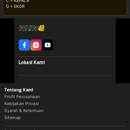
C = KEPALA
D = EKOR
Lokasi Kami
Tentang Kami
Profil Perusahaan
Kebijakan Privasi
Syarat & Ketentuan
Sitemap