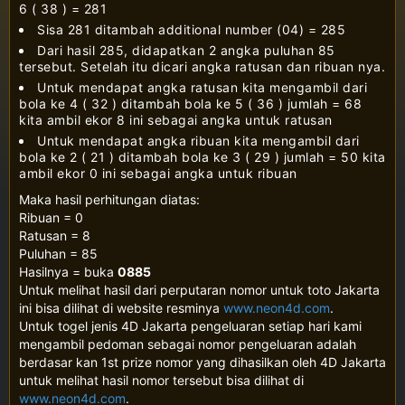
6 ( 38 ) = 281
Sisa 281 ditambah additional number (04) = 285
Dari hasil 285, didapatkan 2 angka puluhan 85
tersebut. Setelah itu dicari angka ratusan dan ribuan nya.
Untuk mendapat angka ratusan kita mengambil dari
bola ke 4 ( 32 ) ditambah bola ke 5 ( 36 ) jumlah = 68
kita ambil ekor 8 ini sebagai angka untuk ratusan
Untuk mendapat angka ribuan kita mengambil dari
bola ke 2 ( 21 ) ditambah bola ke 3 ( 29 ) jumlah = 50 kita
ambil ekor 0 ini sebagai angka untuk ribuan
Maka hasil perhitungan diatas:
Ribuan = 0
Ratusan = 8
Puluhan = 85
Hasilnya = buka
0885
Untuk melihat hasil dari perputaran nomor untuk toto Jakarta
ini bisa dilihat di website resminya
www.neon4d.com
.
Untuk togel jenis 4D Jakarta pengeluaran setiap hari kami
mengambil pedoman sebagai nomor pengeluaran adalah
berdasar kan 1st prize nomor yang dihasilkan oleh 4D Jakarta
untuk melihat hasil nomor tersebut bisa dilihat di
www.neon4d.com
.