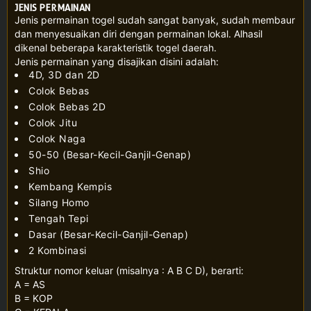
JENIS
PERMAINAN
Jenis permainan togel sudah sangat banyak, sudah membaur
dan menyesuaikan diri dengan permainan lokal. Alhasil
dikenal beberapa karakteristik togel daerah.
Jenis permainan yang disajikan disini adalah:
4D, 3D dan 2D
Colok Bebas
Colok Bebas 2D
Colok Jitu
Colok Naga
50-50 (Besar-Kecil-Ganjil-Genap)
Shio
Kembang Kempis
Silang Homo
Tengah Tepi
Dasar (Besar-Kecil-Ganjil-Genap)
2 Kombinasi
Struktur nomor keluar (misalnya : A B C D), berarti:
A = AS
B = KOP